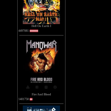
Hell On Earth I
4497081
Fire And Blood
1401758