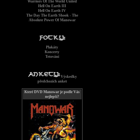
Warriors Of The World United
Hell On Earth III
Hell On Earth IV
The Day The Earth Shook - The
Absolute Power Of Manowar
Plakáty
Koncerty
Tetování
Výskedky
předchozích anket
Které DVD Manowar je podle Vás
nejlepší?