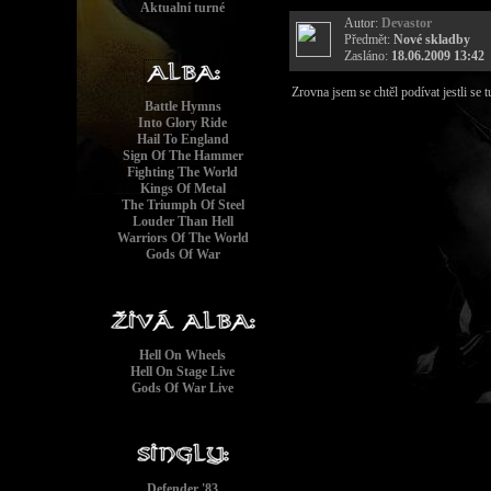
Aktualní turné
němčině, italš
Autor:
Devastor
francouzštině, 
Předmět:
Nové skladby
finštině.
Zasláno:
18.06.2009 13:42
Zrovna jsem se chtěl podívat jestli se 
Battle Hymns
Into Glory Ride
Hail To England
Sign Of The Hammer
Fighting The World
Kings Of Metal
The Triumph Of Steel
Louder Than Hell
Warriors Of The World
Gods Of War
Hell On Wheels
Hell On Stage Live
Gods Of War Live
Defender '83