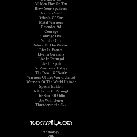
All Men Play On Ten
Blow Your Speakers
Herz aus Stahl
Wheels Of Fire
Metal Warriors
Defender '94
Courage
Courage Live
Number One
Return Of The Warlord
Live In France
Live In Germany
Live In Portugal
Live In Spain
An American Trilogy
The Dawn Of Battle
Warriors Of The World United
Warriors Of The World United:
Special Edition
Hell On Earth IV single
The Sons Of Odin
Die With Honor
Thunder in the Sky
Anthology
Kills