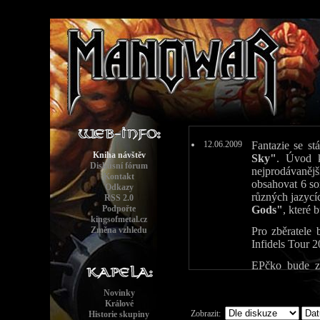
12.06.2009
Fantazie se s
Kniha návštěv
Sky"
. Úvod
Diskusní fórum
nejprodávaně
Kontakt
obsahovat 6 s
Odkazy
různých jazyc
RSS 2.0
Podpořte
Gods"
, které
kingsofmetal.cz
Změna vzhledu
Pro zběratele
Infidels Tour
EPčko bude zá
shopu The Kin
Stažitelná ver
Novinky
Thunder In T
Králové
Zobrazit:
Historie skupiny
Honor, The C