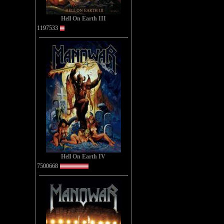
Hell On Earth III
1197533
Hell On Earth IV
7500668