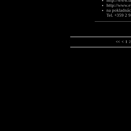
http://www.t
http://www.e
na pokladnác
Tel. +359 2 
<<
<
1
2