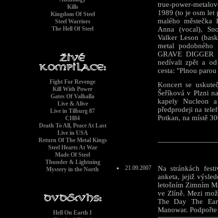
true-power-metalov
Kills
1989 (to je osm le
Kingdom Of Steel
malého městečka 
Steel Warriors
The Hell Of Steel
Anna (vocal), Sno
Valker Leson (bask
metal podobného r
GRAVE DIGGER n
nedívali zpět a od
cesta: "Plnou parou
Fight For Revenge
Koncert se uskute
Kill With Power
Šeříková v Plzni n
Gates Of Valhalla
kapely Nucleon a
Live & Alive
předprodeji na tel
Live in Tilburg 87
Potkan, na místě 30
CH84
Death To All, Peace At Last
Live in USA
Return Of The Metal Kings
Steel Hearts At War
Made Of Steel
Thunder & Lightning
21.09.2007
Na stránkách fest
Mystery in the North
anketa, jejiž výsle
letošním Zimním Ma
ve Zlíně. Mezi mož
The Day The Ear
Manowar. Podpořte 
Hell On Earth I