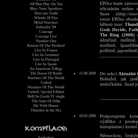
EPčko bude zároveň
All Men Play On Ten
oficialním online
Blow Your Speakers
Herz aus Stahl
Store (
http://sto
Wheels Of Fire
verze EPčka obsahu
Metal Warriors
během tour:
Thund
Defender '94
Gods Decide, Fat
Courage
The Ring (2008)
a
Courage Live
němčině, italštině
Number One
norštině, španělšti
Return Of The Warlord
Live In France
polštině, japonštině,
Live In Germany
Live In Portugal
Live In Spain
An American Trilogy
The Dawn Of Battle
11.06.2009
Do sekci
Aktuální 
Warriors Of The World
Bohužel, jak ji
United
nedočkáme. Snad pří
Warriors Of The World
United: Special Edition
Hell On Earth IV single
The Sons Of Odin
Die With Honor
Thunder in the Sky
16.03.2008
Podporujeme kon
výdělku z prodej
transplantaci kostní
Německou, českým
Anthology