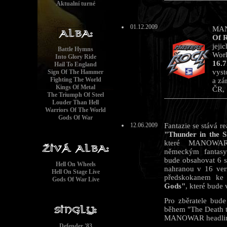
Aktualní turné
01.12.2009
MAN
Of R
jeji
Battle Hymns
Worl
Into Glory Ride
16.7
Hail To England
vyst
Sign Of The Hammer
Fighting The World
a zá
Kings Of Metal
ČR, 
The Triumph Of Steel
Louder Than Hell
Warriors Of The World
Gods Of War
12.06.2009
Fantazie se stává 
"Thunder in the 
které MANOWAR s
německým fantasy
bude obsahovat 6 
Hell On Wheels
nahranou v 16 ver
Hell On Stage Live
předskokanem k
Gods Of War Live
Gods"
, které bude
Pro zběratele bude
během "The Death t
MANOWAR headlin
Defender '83