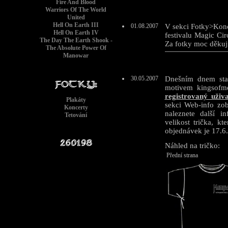
Fire And Blood
Warriors Of The World
United
Hell On Earth III
01.08.2007
V sekci Fotky>Konc
Hell On Earth IV
festivalu Magic Ci
The Day The Earth Shook -
Za fotky moc děkuj
The Absolute Power Of
Manowar
30.05.2007
Dnešním dnem star
motivem kingsofme
registrovaný uživa
Plakáty
sekci Web-info zob
Koncerty
naleznete další i
Tetování
velikost trička, k
objednávek je 17.6
Náhled na tričko:
Přední strana