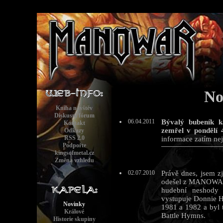
No
Kniha návštěv
Diskusní fórum
06.04.2011
Bývalý bubeník 
Kontakt
zemřel v pondělí 
Odkazy
RSS 2.0
informace zatím nej
Podpořte
kingsofmetal.cz
Změna vzhledu
02.07.2010
Právě dnes, jsem z
odešel z MANOWAR.
hudební neshody
vystupuje Donnie Ha
Novinky
1981 a 1982 a byl
Králové
Battle Hymns.
Historie skupiny