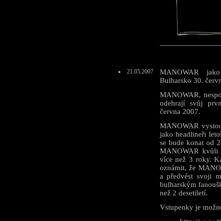
21.05.2007
MANOWAR jako h
Bulharsko 30. červ
MANOWAR, nesporn
odehrají svůj prv
června 2007.
MANOWAR vystoupí
jako headlineři l
se bude konat od 2
MANOWAR kvůli pr
více než 3 roky. 
oznámit, že MANOWA
a předvést svoji 
bulharským fanoušků
než 2 desetiletí.
Vstupenky je možné