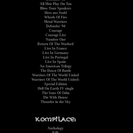
All Men Play On Ten
Blow Your Speakers
Herz aus Stahl
Wheels Of Fire
Metal Warriors
Defender '94
Courage
Courage Live
Number One
Return Of The Warlord
Live In France
Live In Germany
Live In Portugal
Live In Spain
An American Trilogy
The Dawn Of Battle
Warriors Of The World United
Warriors Of The World United:
Special Edition
Hell On Earth IV single
The Sons Of Odin
Die With Honor
Thunder in the Sky
Anthology
Kills