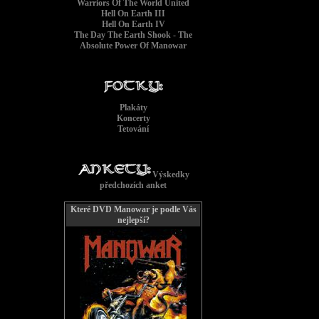
Warriors Of The World United
Hell On Earth III
Hell On Earth IV
The Day The Earth Shook - The
Absolute Power Of Manowar
Plakáty
Koncerty
Tetování
Výskedky
předchozích anket
Které DVD Manowar je podle Vás
nejlepší?