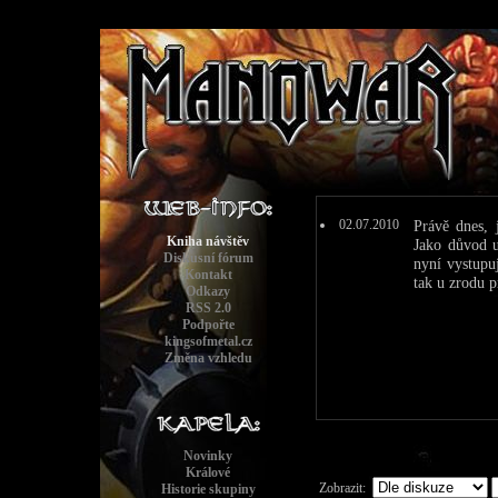
02.07.2010
Právě dnes,
Kniha návštěv
Jako důvod u
Diskusní fórum
nyní vystupu
Kontakt
tak u zrodu
Odkazy
RSS 2.0
Podpořte
kingsofmetal.cz
Změna vzhledu
Novinky
Králové
Zobrazit:
Historie skupiny