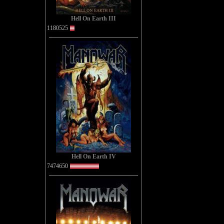
Hell On Earth III
1180525
Hell On Earth IV
7474650